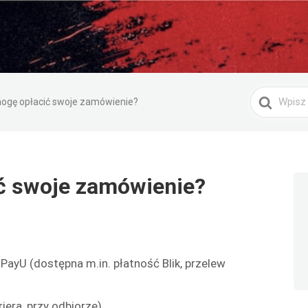
Search
ogę opłacić swoje zamówienie?
For
ć swoje zamówienie?
ayU (dostępna m.in. płatność Blik, przelew
iera, przy odbiorze)