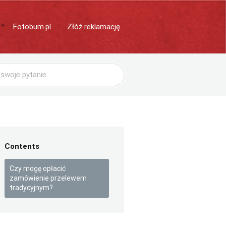
Fotobum.pl
Złóż reklamację
Contents
Czy mogę opłacić
zamówienie przelewem
tradycyjnym?